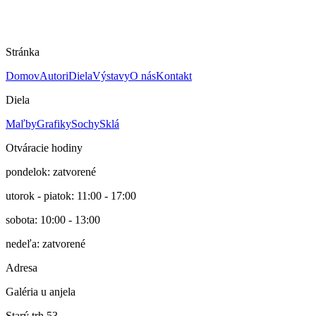
Zuzana pred kúpeľom
Olej na plátne
Stránka
Viac o diele
Domov
Autori
Diela
Výstavy
O nás
Kontakt
Diela
Maľby
Grafiky
Sochy
Sklá
Otváracie hodiny
pondelok: zatvorené
utorok - piatok: 11:00 - 17:00
sobota: 10:00 - 13:00
nedeľa: zatvorené
Adresa
Galéria u anjela
Starý trh 53