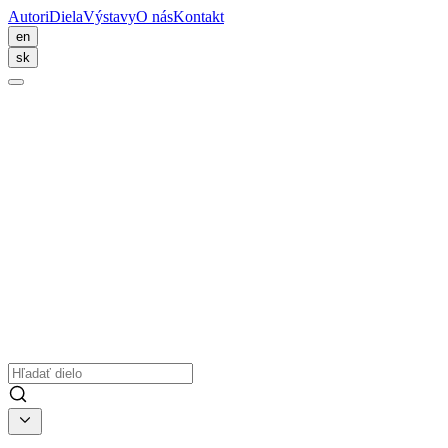
Autori
Diela
Výstavy
O nás
Kontakt
en
sk
Diela
Vyhľadávajte medzi všetkými našimi dielami
Náš výber
Stôl VII. (parížsky)
Marek Ormandík
Novinka
Cesta osudom
Katarína Vavrová