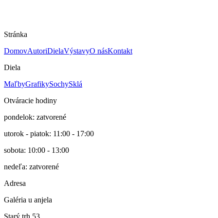
Rok
2023
Cena
1500 €
Stránka
Domov
Autori
Diela
Výstavy
O nás
Kontakt
Diela
Maľby
Grafiky
Sochy
Sklá
Otváracie hodiny
pondelok: zatvorené
utorok - piatok: 11:00 - 17:00
sobota: 10:00 - 13:00
nedeľa: zatvorené
Adresa
Galéria u anjela
Starý trh 53