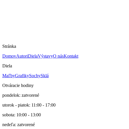
42 × 56 cm
Technika
Kombinovaná technika na dreve
Rok
2007
Cena
1300 €
Stránka
Domov
Autori
Diela
Výstavy
O nás
Kontakt
Diela
Maľby
Grafiky
Sochy
Sklá
Otváracie hodiny
pondelok: zatvorené
utorok - piatok: 11:00 - 17:00
sobota: 10:00 - 13:00
nedeľa: zatvorené