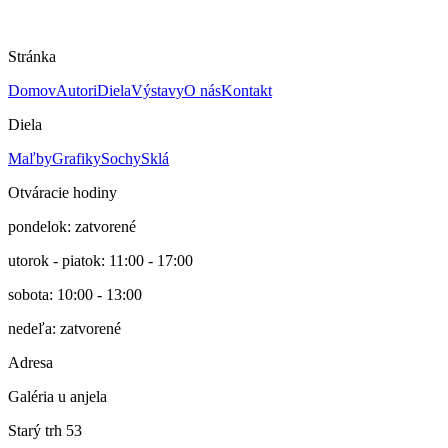
60 €
E. A.
Stránka
Domov
Autori
Diela
Výstavy
O nás
Kontakt
Diela
Maľby
Grafiky
Sochy
Sklá
Otváracie hodiny
pondelok: zatvorené
utorok - piatok: 11:00 - 17:00
sobota: 10:00 - 13:00
nedeľa: zatvorené
Adresa
Galéria u anjela
Starý trh 53