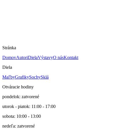
Technika
Grafika
Rok
2022
Cena
60 €
E. A.
Stránka
Domov
Autori
Diela
Výstavy
O nás
Kontakt
Diela
Maľby
Grafiky
Sochy
Sklá
Otváracie hodiny
pondelok: zatvorené
utorok - piatok: 11:00 - 17:00
sobota: 10:00 - 13:00
nedeľa: zatvorené