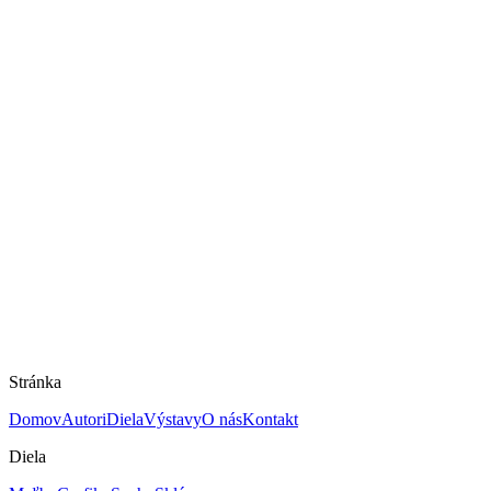
Na predaj
Kostolík - osvietenie
Eva Mišáková -Ábelová
Mám záujem o dielo
Rozmery
43 × 46 cm
Technika
Olej na dreve
Rok
nie je známy
Cena
880 €
Stránka
Domov
Autori
Diela
Výstavy
O nás
Kontakt
Diela