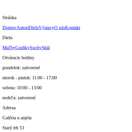
1993
Cena
1200 €
Stránka
Domov
Autori
Diela
Výstavy
O nás
Kontakt
Diela
Maľby
Grafiky
Sochy
Sklá
Otváracie hodiny
pondelok: zatvorené
utorok - piatok: 11:00 - 17:00
sobota: 10:00 - 13:00
nedeľa: zatvorené
Adresa
Galéria u anjela
Starý trh 53