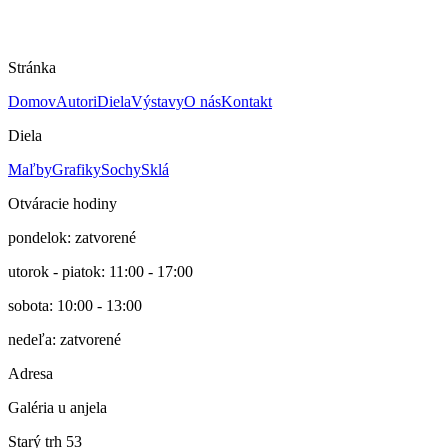
Rok
nie je známy
Cena
120 €
Stránka
Domov
Autori
Diela
Výstavy
O nás
Kontakt
Diela
Maľby
Grafiky
Sochy
Sklá
Otváracie hodiny
pondelok: zatvorené
utorok - piatok: 11:00 - 17:00
sobota: 10:00 - 13:00
nedeľa: zatvorené
Adresa
Galéria u anjela
Starý trh 53