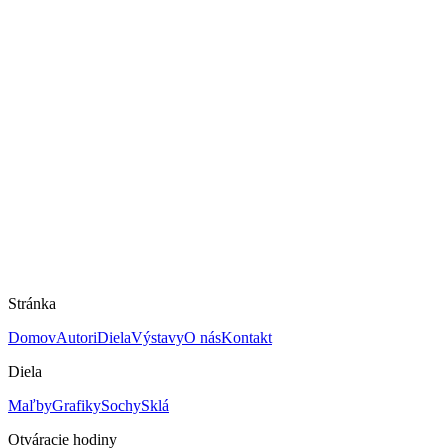
Na predaj
Orient
Lajoš Szkukálek
Mám záujem o dielo
Rozmery
65 × 55 cm
Technika
Akryl na plátne
Rok
2022
Cena
1300 €
Stránka
Domov
Autori
Diela
Výstavy
O nás
Kontakt
Diela
Maľby
Grafiky
Sochy
Sklá
Otváracie hodiny