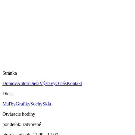
Peter Uchnár
Mám záujem o dielo
Rozmery
40 × 50 cm
Technika
Maľba na papieri
Rok
2022
Cena
650 €
Stránka
Domov
Autori
Diela
Výstavy
O nás
Kontakt
Diela
Maľby
Grafiky
Sochy
Sklá
Otváracie hodiny
pondelok: zatvorené
utorok - piatok: 11:00 - 17:00