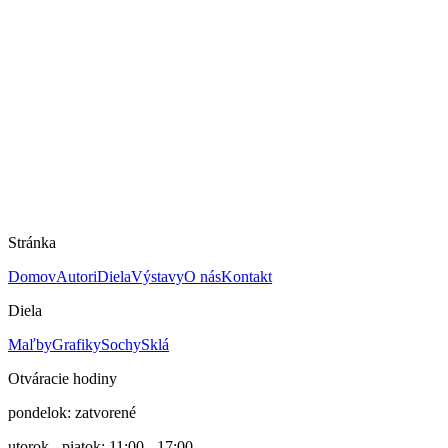
Peter Uchnár
Mám záujem o dielo
Rozmery
40 × 50 cm
Technika
Maľba na papieri
Rok
2022
Cena
500 €
Stránka
Domov
Autori
Diela
Výstavy
O nás
Kontakt
Diela
Maľby
Grafiky
Sochy
Sklá
Otváracie hodiny
pondelok: zatvorené
utorok - piatok: 11:00 - 17:00