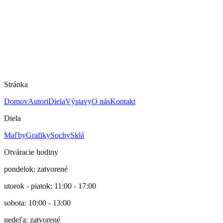
65 × 100 cm
Technika
Grafika
Rok
1998
Cena
490 €
E.A.
Stránka
Domov
Autori
Diela
Výstavy
O nás
Kontakt
Diela
Maľby
Grafiky
Sochy
Sklá
Otváracie hodiny
pondelok: zatvorené
utorok - piatok: 11:00 - 17:00
sobota: 10:00 - 13:00
nedeľa: zatvorené