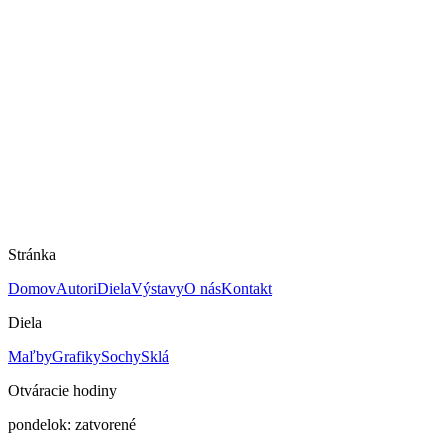
Stránka
Domov
Autori
Diela
Výstavy
O nás
Kontakt
Diela
Maľby
Grafiky
Sochy
Sklá
Otváracie hodiny
pondelok: zatvorené