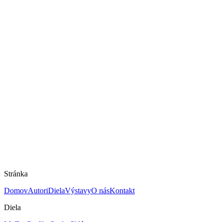
Na predaj
Zátišie s čiernymi pohármi
Eva Mišáková -Ábelová
Mám záujem o dielo
Rozmery
40 × 44 cm
Technika
Olej na dreve
Rok
2011
Cena
900 €
Stránka
Domov
Autori
Diela
Výstavy
O nás
Kontakt
Diela