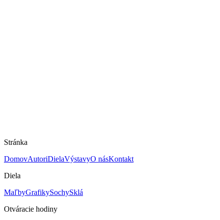
Na predaj
Zimný pozdrav
Eva Mišáková -Ábelová
Mám záujem o dielo
Rozmery
50 × 60 cm
Technika
Olej na dreve
Rok
nie je známy
Cena
900 €
Stránka
Domov
Autori
Diela
Výstavy
O nás
Kontakt
Diela
Maľby
Grafiky
Sochy
Sklá
Otváracie hodiny