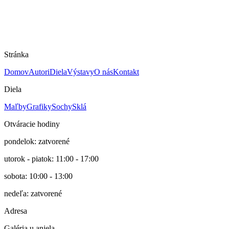
08.07.2004
Jaro Ondo - Ľúbim tento svet
Galéria u anjela, Kežmarok
Stránka
Domov
Autori
Diela
Výstavy
O nás
Kontakt
Diela
Maľby
Grafiky
Sochy
Sklá
Otváracie hodiny
pondelok: zatvorené
utorok - piatok: 11:00 - 17:00
sobota: 10:00 - 13:00
nedeľa: zatvorené
Adresa
Galéria u anjela